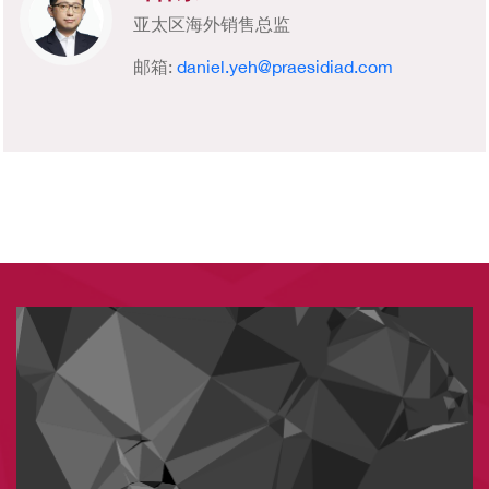
亚太区海外销售总监
邮箱:
daniel.yeh@praesidiad.com