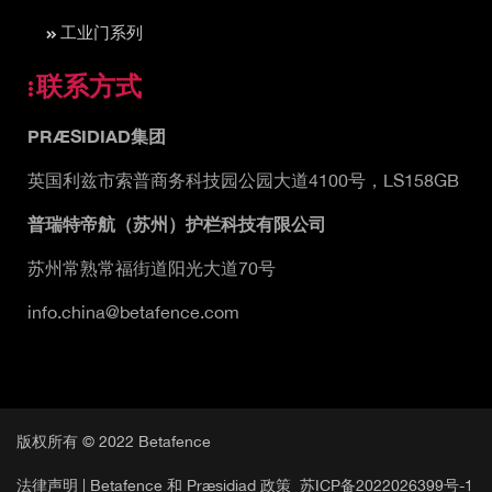
工业门系列
联系方式
PRÆSIDIAD集团
英国利兹市索普商务科技园公园大道4100号，LS158GB
普瑞特帝航（苏州）护栏科技有限公司
苏州常熟常福街道阳光大道70号
info.china@betafence.com
版权所有 © 2022 Betafence
法律声明 |
Betafence 和 Præsidiad 政策
苏ICP备2022026399号-1