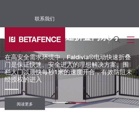
联系我们
交通领域
Faldivia®电动快速折叠门系列
Skip to main content
机场作为一个关键基础设施和特殊场所，使用
机场围栏，周界防范系统是保障安全的第一道
在高安全需求环境中，Faldivia®电动快速折叠
屏障；同样，保护铁路基础设施不受干扰是运
门是保证快速、安全进入的理想解决方案。围
输业的主要任务之一，机场围栏，周界安防系
栏大门以最快每秒1米的速度开合，有效防阻未
统在确定被保护区域和消除隐患等方面能够发
经授权的进入
挥重要作用
阅读更多
阅读更多